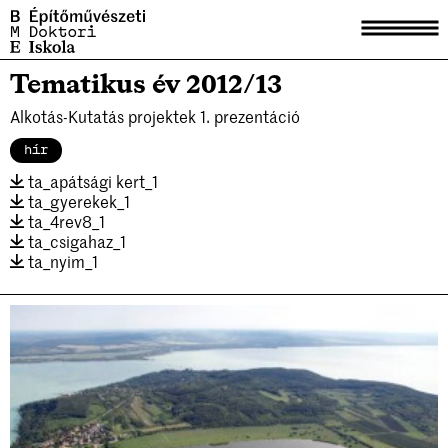
Tematikus év 2012/13
Aktuális
Alkotás-Kutatás projektek 1. prezentáció
Hírek
hír
ta_apátsági kert_1
Tagek
ta_gyerekek_1
ta_4rev8_1
Tudástár
ta_csigahaz_1
ta_nyim_1
Disszertációk
Habilitációk
Korábbi előadások
Kiadványok
Tagek