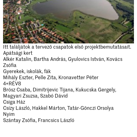
Rólunk
Köszöntő
Szervezet
EN
Itt találjátok a tervező csapatok első projektbemutatásait.
Felvétel
Apátsági kert
Szabályzatok
Alkér Katalin, Bartha András, Gyulovics István, Kovács
Zsófia
Hallgatók
Gyerekek, iskolák, fák
Mihály Eszter, Pelle Zita, Kronavetter Péter
Oktatók
4+RÉV8
Brósz Csaba, Dimitrijevic Tijana, Kukucska Gergely,
Magyari Zsuzsa, Szabó Dávid
Csiga Ház
Csízy László, Hakkel Márton, Tatár-Gönczi Orsolya
Nyim
Szántay Zsófia, Francsics László