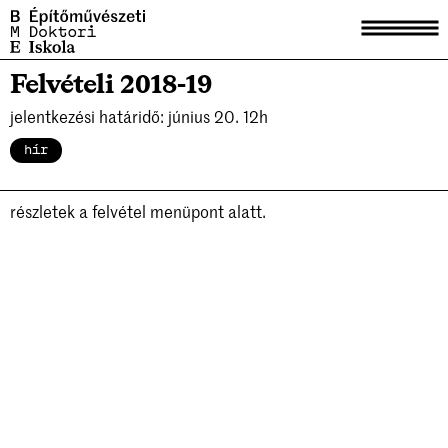
Felvételi 2018-19
Aktuális
jelentkezési határidő: június 20. 12h
Hírek
hír
Tagek
részletek a felvétel menüpont alatt.
Tudástár
Disszertációk
Habilitációk
Korábbi előadások
Kiadványok
Tagek