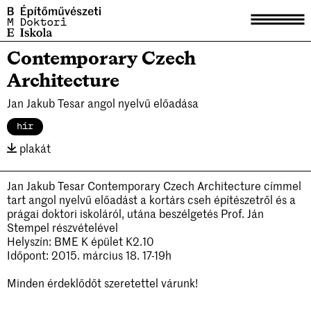
Contemporary Czech
Aktuális
Architecture
Hírek
Jan Jakub Tesar angol nyelvű előadása
Tagek
hír
plakát
Tudástár
Jan Jakub Tesar Contemporary Czech Architecture címmel
Disszertációk
tart angol nyelvű előadást a kortárs cseh építészetről és a
prágai doktori iskoláról, utána beszélgetés Prof. Ján
Habilitációk
Stempel részvételével
Helyszín: BME K épület K2.10
Korábbi előadások
Időpont: 2015. március 18. 17-19h
Kiadványok
Minden érdeklődőt szeretettel várunk!
Tagek