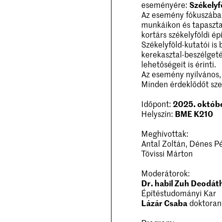
eseményére:
Székelyf
Az esemény fókuszában 
munkáikon és tapaszta
kortárs székelyföldi ép
Székelyföld-kutatói is
kerekasztal-beszélget
lehetőségeit is érinti.
Az esemény nyilvános, 
Minden érdeklődőt sze
Időpont:
2025. októbe
Helyszín:
BME K210
Meghívottak:
Antal Zoltán, Dénes P
Tövissi Márton
Moderátorok:
Dr. habil Zuh Deodát
Építéstudományi Kar
Lázár Csaba
doktoran