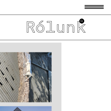
Rólunk
ő
Szabályzatok
et
Hallgatók
Oktatók
EN