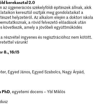
öld kerekasztal 2.0
az újgenerációs székelyföldi építészek állnak, akik
lataikon keresztül osztják meg gondolataikat a
ítészet helyzetéről. Az alkalom elején a doktori iskola
 bemutatkoznak, a rövid felvezető előadások után
és következik, amely a jövőbeli együttműködés
a részvétel ingyenes és regisztrációhoz nem kötött.
retettel várunk!
r 8., 16:15
éter, Egyed János, Egyed Szabolcs, Nagy Árpád,
h PhD
, egyetemi docens – Ybl Miklós
dusz