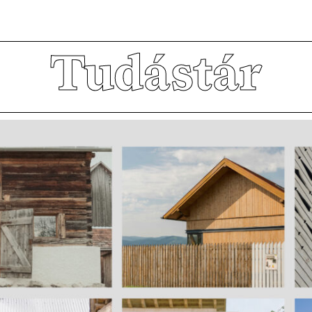
udástár
Rólunk
Tudástár
Disszertációk
Köszönt
Kiadványok
Habilitációk
Szervez
Tagek
Korábbi előadások
Felvétel