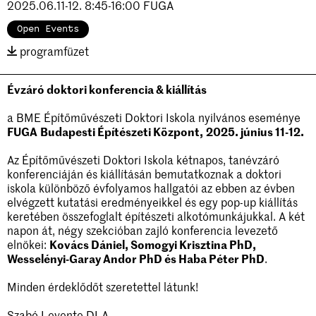
2025.06.11-12. 8:45-16:00 FUGA
Rólunk
Open Events
programfüzet
Köszöntő
Szervezet
EN
Évzáró doktori konferencia & kiállítás
Felvétel
a BME Építőművészeti Doktori Iskola nyilvános eseménye
FUGA
Budapesti Építészeti Központ,
2025. június 11-12.
Szabályzatok
Hallgatók
Az Építőművészeti Doktori Iskola kétnapos, tanévzáró
konferenciáján és kiállításán bemutatkoznak a doktori
Oktatók
iskola különböző évfolyamos hallgatói az ebben az évben
elvégzett kutatási eredményeikkel és egy pop-up kiállítás
keretében összefoglalt építészeti alkotómunkájukkal. A két
napon át, négy szekcióban zajló konferencia levezető
elnökei:
Kovács Dániel, Somogyi Krisztina PhD,
Wesselényi-Garay Andor PhD és Haba Péter PhD
.
Minden érdeklődőt szeretettel látunk!
Szabó Levente DLA